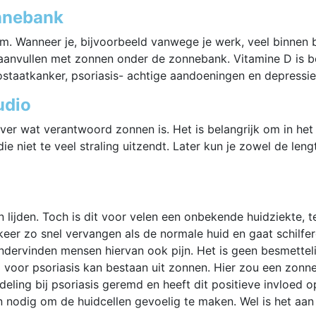
nnebank
m. Wanneer je, bijvoorbeeld vanwege je werk, veel binnen b
t aanvullen met zonnen onder de zonnebank. Vitamine D is be
ostaatkanker, psoriasis- achtige aandoeningen en depressie
udio
er wat verantwoord zonnen is. Het is belangrijk om in het
e niet te veel straling uitzendt. Later kun je zowel de len
 lijden. Toch is dit voor velen een onbekende huidziekte, t
 keer zo snel vervangen als de normale huid en gaat schilfe
ndervinden mensen hiervan ook pijn. Het is geen besmetteli
g voor psoriasis kan bestaan uit zonnen. Hier zou een zonn
deling bij psoriasis geremd en heeft dit positieve invloed o
 nodig om de huidcellen gevoelig te maken. Wel is het aan 