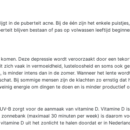
gt in de puberteit acne. Bij de één zijn het enkele puistjes,
rteit blijven bestaan of pas op volwassen leeftijd beginn
komen. Deze depressie wordt veroorzaakt door een tekort 
it zich vaak in vermoeidheid, lusteloosheid en soms ook g
is, is minder intens dan in de zomer. Wanneer het lente wor
chat. Bij sommige mensen zijn de klachten zo ernstig dat h
 weinig energie om dingen te doen en is minder productief o
V-B zorgt voor de aanmaak van vitamine D. Vitamine D is b
de zonnebank (maximaal 30 minuten per week) is daarom voo
itamine D uit het zonlicht te halen doordat er in Nederland