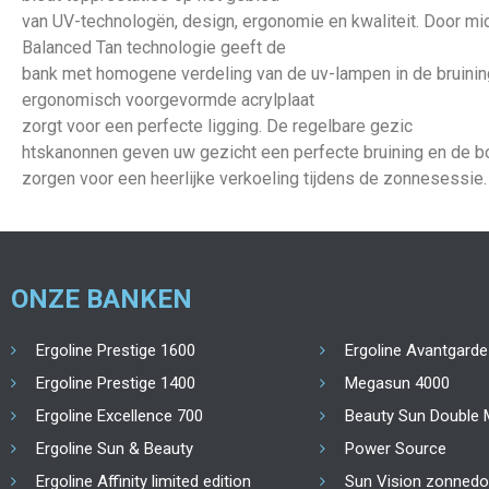
van UV-technologën, design, ergonomie en kwaliteit. Door mi
Balanced Tan technologie geeft de
bank met homogene verdeling van de uv-lampen in de bruinin
ergonomisch voorgevormde acrylplaat
zorgt voor een perfecte ligging. De regelbare gezic
htskanonnen geven uw gezicht een perfecte bruining en de 
zorgen voor een heerlijke verkoeling tijdens de zonnesessie.
ONZE BANKEN
Ergoline Prestige 1600
Ergoline Avantgarde
Ergoline Prestige 1400
Megasun 4000
Ergoline Excellence 700
Beauty Sun Double 
Ergoline Sun & Beauty
Power Source
Ergoline Affinity limited edition
Sun Vision zonned