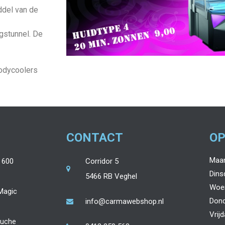
ddel van de
gstunnel. De
bodycoolers
CONTACT
OP
Maa
 600
Corridor 5
Dins
5466 RB Veghel
Woe
Magic
Don
info@carmawebshop.nl
Vrij
ouche